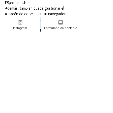
ES/cookies.html
Además, también puede gestionar el
almacén de cookies en su navegador a
través de herramientas como las
siguientes:
Instagram
Formulario de contacto
Ghostery:
www.ghostery.com
Your Online Choices:
www.youronlinechoices.com/es/
Cookies utilizadas en
https://www.oclove.shop/
A continuación se identifican las cookies
que están siendo utilizadas en este portal
así como su tipología y función:
https://www.oclove.shop/
muestra
información sobre su Política de cookies
en la parte inferior o superior de cualquier
página del portal con cada inicio de sesión.
Ante esta información es posible llevar a
cabo las siguientes acciones:
Aceptar cookies: No se volverá a visualizar