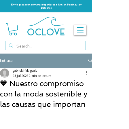
Envío gratis con compras superiores a 40€ en Península y
Baleares
Entrada
gabrielahidalgoalv
23 jul 2025
2 min de lectura
💙 Nuestro compromiso
con la moda sostenible y
las causas que importan